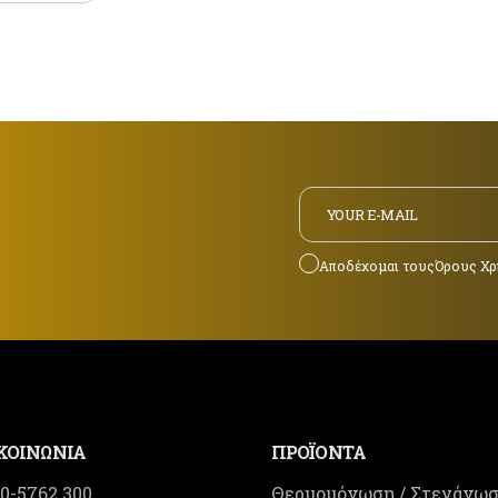
Αποδέχομαι τους
Όρους Χρ
ΚΟΙΝΩΝΙΑ
ΠΡΟΪΟΝΤΑ
10-5762 300
Θερμομόνωση / Στεγάνωσ