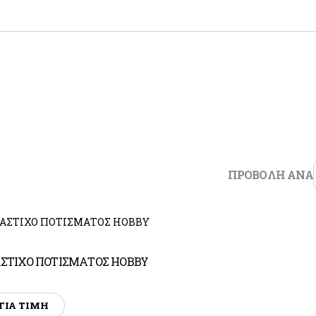
ΝΙΚΙΑ
ΤΕΧΝΟΤΡΟΠΙΕΣ
ΕΞΟΠ
Τεχνοτροπίες
Ρούχα 
Παπούτ
Γυαλιά
ΣΚΑΛΕΣ
ιές
Γάντια
έτρας / Πατώματος
Μάσκε
πανιέρας
Σκάλες
ΑΥΤΟ
ΠΡΟΒΟΛΗ ΑΝΑ
Αλοιφέ
Σφουγγ
Πανάκι
Βερνίκ
Διαλυτ
Αστάρι
Καταλύ
ΣΤΙΧΟ ΠΟΤΙΣΜΑΤΟΣ HOBBY
ΓΙΑ ΤΙΜΗ