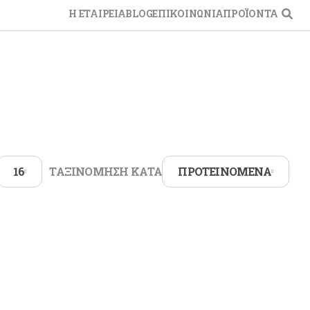
Η ΕΤΑΙΡΕΙΑ
BLOG
ΕΠΙΚΟΙΝΩΝΙΑ
ΠΡΟΪΟΝΤΑ
ΛΙΣΜΟΣ
Εργασίας
σια Εργασίας
 Προστασίας / Κράνη
ς
ΚΙΝΗΤΟ
16
ΠΡΟΤΕΙΝΟΜΕΝΑ
ΤΑΞΙΝΟΜΗΣΗ ΚΑΤΑ
ς Γυαλίσματος
άρια Γυαλίσματος
α Γυαλίσματος
ια
ικά
α - Σουλφασέρ
τες