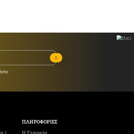
ήσης
ΠΛΗΡΟΦΟΡΙΕΣ
η /
Η Εταιρεία