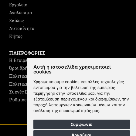
Εργαλεία
Αναλώσιμα
Σκάλες
Αυτοκίνητο
Κήπος
ΠΛΗΡΟΦΟΡΙΕΣ
Η Εταιρεία
Αυτή η ιστοσελίδα χρησιμοποιεί
Όροι Χρήσης
cookies
Πολιτική Cookies
Χρησιμοποιούμε cookies και άλλες τεχνολογίες
Πολιτική Απορρήτου
εντοπισμού για την βελτίωση της εμπειρίας
Συχνές Ερωτήσεις
περιήγησης στην ιστοσελίδα μας, για την
εξατομίκευση περιεχομένου και διαφημίσεων, την
Ρυθμίσεις Cookies
παροχή λειτουργιών κοινωνικών μέσων και την
ανάλυση της επισκεψιμότητάς μας.
ΕΠΙΣΤΡΟΦΗ ΣΤΗ ΚΟΡΥΦΗ
Συμφωνώ
© Copyright - 2024 Papabross
Αρνούμαι