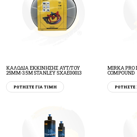
Στυλιάρια / Κοντάρια
Εργαλέια Κήπου
Σκούπες / Φαράσια
Σκάφες / Κουβάδες
Είδη πακεταρίσματος
ΚΑΛΩΔΙΑ ΕΚΚΙΝΗΣΗΣ ΑΥΤ/ΤΟΥ
MIRKA PRO I
25ΜΜ-3.5Μ STANLEY SXAE00013
COMPOUND
ΡΩΤΗΣΤΕ ΓΙΑ ΤΙΜΗ
ΡΩΤΗΣΤΕ 