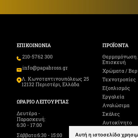
ΕΠΙΚΟΙΝΩΝΙΑ
ΠΡΟΪΟΝΤΑ
210-5762 300
Θερμομόνωση 
Επισκευή
info@papabross.gr
Χρώματα / Βερ
Λ. Κωνσταντινουπόλεως 25
Τεχνοτροπίες
12132 Περιστέρι, Ελλάδα
Εξοπλισμός
Εργαλεία
ΩΡΑΡΙΟ ΛΕΙΤΟΥΡΓΙΑΣ
Αναλώσιμα
Δευτέρα -
Σκάλες
Παρασκευή:
Αυτοκίνητο
6:30 - 17:00
Κήπος
Αυτή η ιστοσελίδα χρησιμ
Σάββατο:
6:30 - 15:00