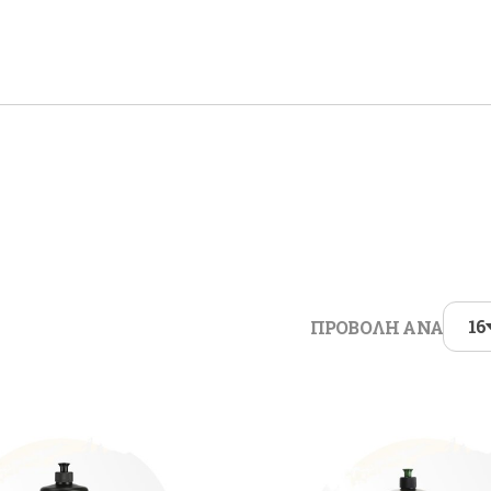
ΝΙΚΙΑ
ΤΕΧΝΟΤΡΟΠΙΕΣ
ΕΞΟΠ
Τεχνοτροπίες
Ρούχα 
Παπούτ
Γυαλιά
ΣΚΑΛΕΣ
ιές
Γάντια
έτρας / Πατώματος
Μάσκε
πανιέρας
Σκάλες
ΑΥΤΟ
16
ΠΡΟΒΟΛΗ ΑΝΑ
Αλοιφέ
Σφουγγ
Πανάκι
Βερνίκ
Διαλυτ
Αστάρι
Καταλύ