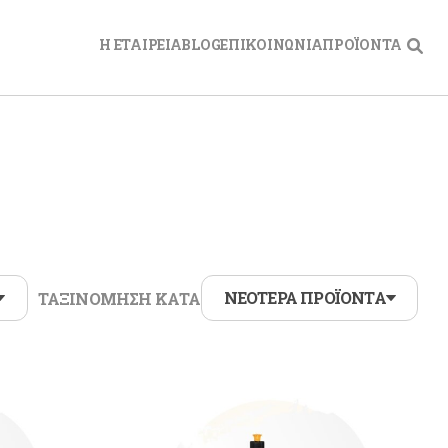
Η ΕΤΑΙΡΕΙΑ
BLOG
ΕΠΙΚΟΙΝΩΝΙΑ
ΠΡΟΪΟΝΤΑ
ΛΙΣΜΟΣ
Εργασίας
σια Εργασίας
 Προστασίας / Κράνη
ς
ΚΙΝΗΤΟ
ΝΕΟΤΕΡΑ ΠΡΟΪΟΝΤΑ
ΤΑΞΙΝΟΜΗΣΗ ΚΑΤΑ
ς Γυαλίσματος
άρια Γυαλίσματος
α Γυαλίσματος
ια
ικά
α - Σουλφασέρ
τες